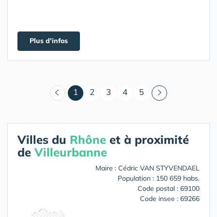
Plus d'infos
(courant)
1
2
3
4
5
Villes du
Rhône
et à proximité
de
Villeurbanne
Maire : Cédric VAN STYVENDAEL
Population : 150 659 habs.
Code postal : 69100
Code insee : 69266