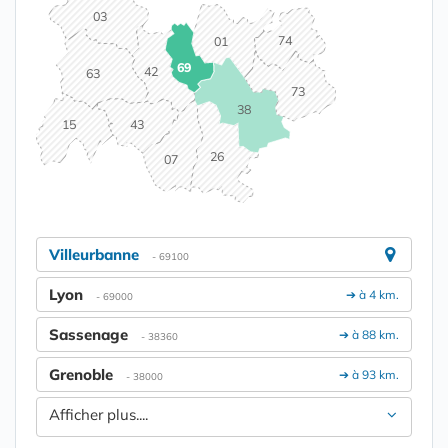
03
74
01
69
42
63
73
38
15
43
26
07
Villeurbanne
- 69100
Lyon
➔ à 4 km.
- 69000
Sassenage
➔ à 88 km.
- 38360
Grenoble
➔ à 93 km.
- 38000
Afficher plus....