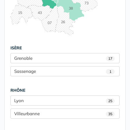
73
38
15
43
26
07
ISÈRE
Grenoble
17
Sassenage
1
RHÔNE
Lyon
25
Villeurbanne
35