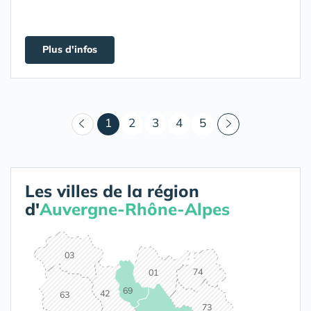
Plus d'infos
(courant)
1
2
3
4
5
Les villes de la région
d'
Auvergne-Rhône-Alpes
03
74
01
69
42
63
73