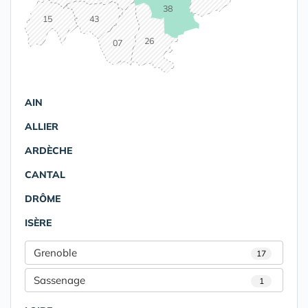
38
15
43
26
07
AIN
ALLIER
ARDÈCHE
CANTAL
DRÔME
ISÈRE
Grenoble
17
Sassenage
1