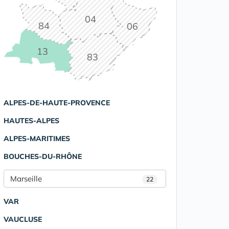
04
84
06
13
83
ALPES-DE-HAUTE-PROVENCE
HAUTES-ALPES
ALPES-MARITIMES
BOUCHES-DU-RHÔNE
Marseille
22
VAR
VAUCLUSE