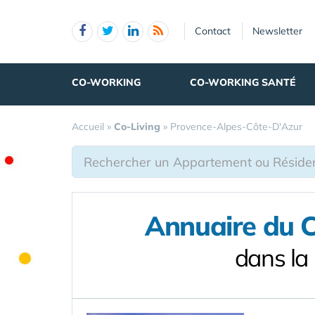
Panneau de gestion des cookies
Contact
Newsletter
CO-WORKING
CO-WORKING SANTÉ
Accueil
»
Co-Living
»
Provence-Alpes-Côte-D'Azur
Annuaire du Co
dans la