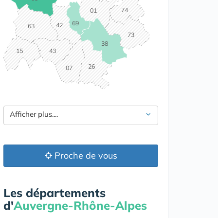
74
01
69
42
63
73
38
15
43
26
07
Afficher plus....
Proche de vous
Les départements
d'
Auvergne-Rhône-Alpes