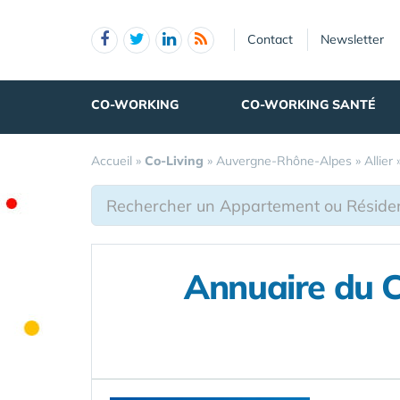
Panneau de gestion des cookies
Contact
Newsletter
CO-WORKING
CO-WORKING SANTÉ
Accueil
»
Co-Living
»
Auvergne-Rhône-Alpes
»
Allier
Annuaire du Co