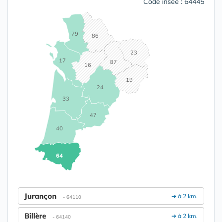
Code insee : 64445
79
86
23
17
87
16
19
24
33
47
40
64
Jurançon
➔ à 2 km.
- 64110
Billère
➔ à 2 km.
- 64140