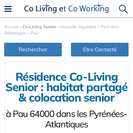
Panneau de gestion des cookies
Accueil
»
Co-Living Senior
»
Nouvelle-Aquitaine
»
Pyrénées-
Atlantiques
»
Pau
Rechercher
Etre Contacté
Résidence Co-Living
Senior : habitat partagé
& colocation senior
à Pau 64000 dans les Pyrénées-
Atlantiques