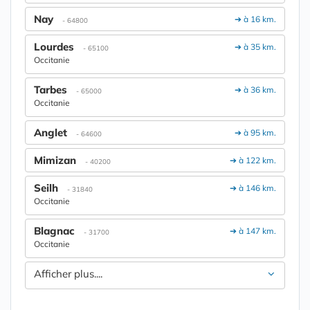
Nay
➔ à 16 km.
- 64800
Lourdes
➔ à 35 km.
- 65100
Occitanie
Tarbes
➔ à 36 km.
- 65000
Occitanie
Anglet
➔ à 95 km.
- 64600
Mimizan
➔ à 122 km.
- 40200
Seilh
➔ à 146 km.
- 31840
Occitanie
Blagnac
➔ à 147 km.
- 31700
Occitanie
Afficher plus....