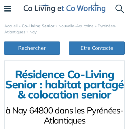
Panneau de gestion des cookies
Accueil
»
Co-Living Senior
»
Nouvelle-Aquitaine
»
Pyrénées-
Atlantiques
»
Nay
Rechercher
Etre Contacté
Résidence Co-Living
Senior : habitat partagé
& colocation senior
à Nay 64800 dans les Pyrénées-
Atlantiques