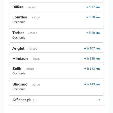
Billère
➔ à 17 km.
- 64140
Lourdes
➔ à 20 km.
- 65100
Occitanie
Tarbes
➔ à 28 km.
- 65000
Occitanie
Anglet
➔ à 107 km.
- 64600
Mimizan
➔ à 138 km.
- 40200
Seilh
➔ à 143 km.
- 31840
Occitanie
Blagnac
➔ à 143 km.
- 31700
Occitanie
Afficher plus....