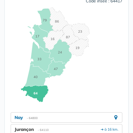
Code insee : 64417
79
86
23
17
87
16
19
24
33
47
40
64
Nay
- 64800
Jurançon
➔ à 16 km.
- 64110