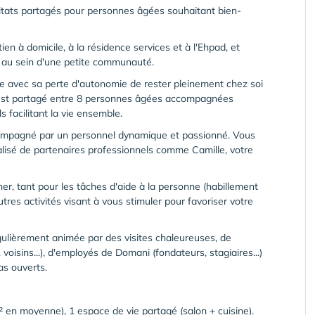
tats partagés pour personnes âgées souhaitant bien-
en à domicile, à la résidence services et à l'Ehpad, et
al au sein d'une petite communauté.
 avec sa perte d'autonomie de rester pleinement chez soi
at est partagé entre 8 personnes âgées accompagnées
facilitant la vie ensemble.
ccompagné par un personnel dynamique et passionné. Vous
isé de partenaires professionnels comme Camille, votre
r, tant pour les tâches d'aide à la personne (habillement
utres activités visant à vous stimuler pour favoriser votre
régulièrement animée par des visites chaleureuses, de
voisins...), d'employés de Domani (fondateurs, stagiaires...)
as ouverts.
8m² en moyenne), 1 espace de vie partagé (salon + cuisine).