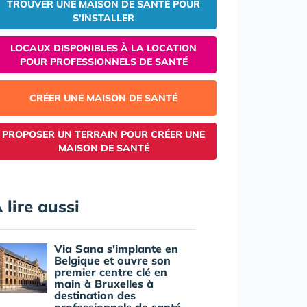
TROUVER UNE MAISON DE SANTÉ POUR
S'INSTALLER
LOCAUX DISPONIBLES À LA LOCATION
POUR PROFESSIONNELS DE SANTÉ
CRÉER UNE MAISON DE SANTÉ
PROPOSER UN TERRAIN POUR CRÉER UNE
MAISON DE SANTÉ
 lire aussi
Via Sana s'implante en
Belgique et ouvre son
premier centre clé en
main à Bruxelles à
destination des