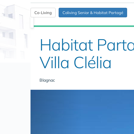
Co-Living
Coliving Senior & Habitat Partagé
Habitat Part
Villa Clélia
Blagnac