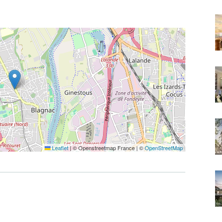
Leaflet
|
© Openstreetmap France | ©
OpenStreetMap