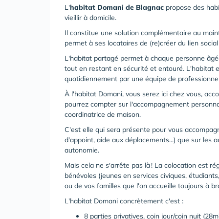
L'
habitat Domani de Blagnac
propose des habi
vieillir à domicile.
Il constitue une solution complémentaire au mainti
permet à ses locataires de (re)créer du lien soci
L'habitat partagé permet à chaque personne âgée
tout en restant en sécurité et entouré. L'habit
quotidiennement par une équipe de professionnels 
À l'habitat Domani, vous serez ici chez vous, a
pourrez compter sur l'accompagnement personnal
coordinatrice de maison.
C'est elle qui sera présente pour vous accompagne
d'appoint, aide aux déplacements...) que sur les a
autonomie.
Mais cela ne s'arrête pas là ! La colocation est 
bénévoles (jeunes en services civiques, étudiants, 
ou de vos familles que l'on accueille toujours à br
L'habitat Domani concrètement c'est :
8 parties privatives, coin jour/coin nuit (2