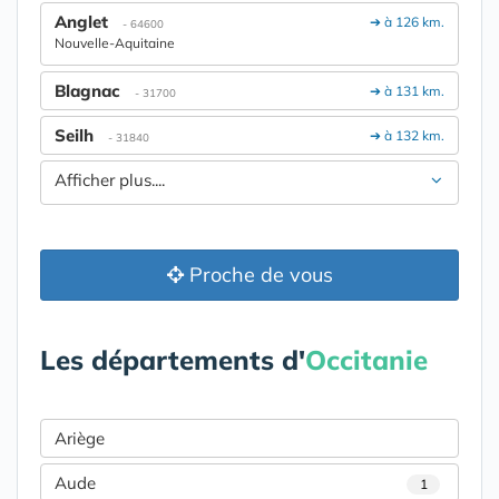
Anglet
➔ à 126 km.
- 64600
Nouvelle-Aquitaine
Blagnac
➔ à 131 km.
- 31700
Seilh
➔ à 132 km.
- 31840
Afficher plus....
Proche de vous
Les départements d'
Occitanie
Ariège
Aude
1