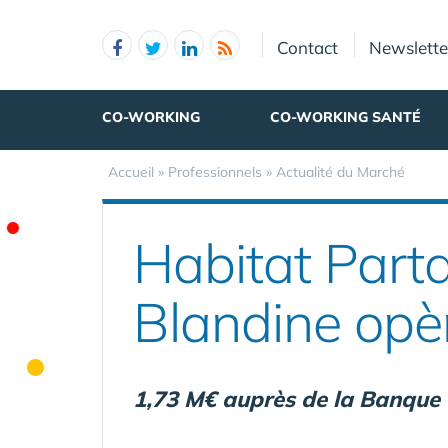
Panneau de gestion des cookies
Contact
Newslette
CO-WORKING
CO-WORKING SANTÉ
Accueil
»
Professionnels
»
Actualité du Marché
Habitat Part
Blandine opèr
1,73 M€ auprès de la Banque de