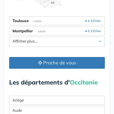
66
Toulouse
➔ à 123 km.
- 31000
Montpellier
➔ à 133 km.
- 34000
Afficher plus....
Proche de vous
Les départements d'
Occitanie
Ariège
Aude