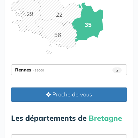
29
22
35
56
Rennes
2
- 35000
Proche de vous
Les départements de
Bretagne