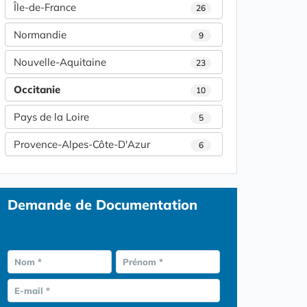
Île-de-France
26
Normandie
9
Nouvelle-Aquitaine
23
Occitanie
10
Pays de la Loire
5
Provence-Alpes-Côte-D'Azur
6
Demande de Documentation
Nom *
Prénom *
E-mail *