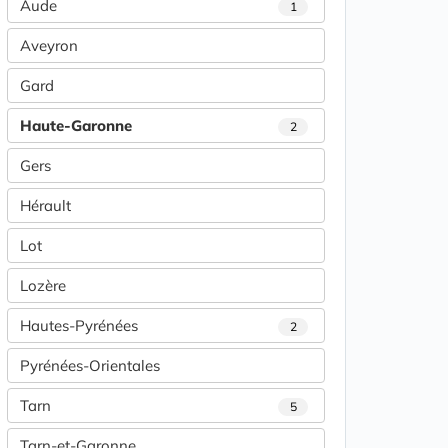
Aude
1
Aveyron
Gard
Haute-Garonne
2
Gers
Hérault
Lot
Lozère
Hautes-Pyrénées
2
Pyrénées-Orientales
Tarn
5
Tarn-et-Garonne