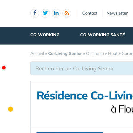
Panneau de gestion des cookies
Contact
Newsletter
CO-WORKING
CO-WORKING SANTÉ
Accueil
»
Co-Living Senior
»
Occitanie
»
Haute-Garo
Résidence Co-Livin
à Fl