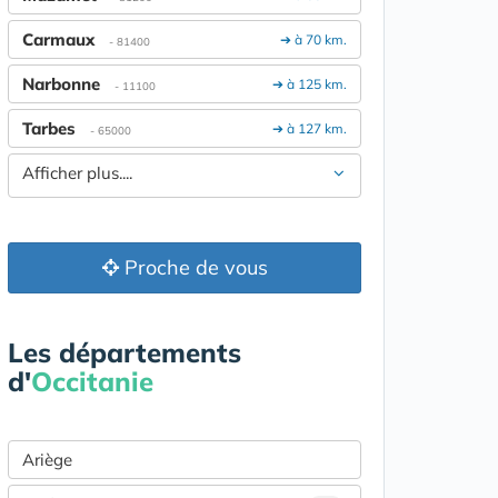
Carmaux
➔ à 70 km.
- 81400
Narbonne
➔ à 125 km.
- 11100
Tarbes
➔ à 127 km.
- 65000
Afficher plus....
Proche de vous
Les départements
d'
Occitanie
Ariège