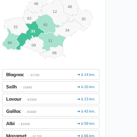
46
48
12
82
30
81
32
34
31
11
65
09
66
Blagnac
➔ à 14 km.
- 31700
Seilh
➔ à 20 km.
- 31840
Lavaur
➔ à 23 km.
- 81500
Gaillac
➔ à 43 km.
- 81600
Albi
➔ à 59 km.
- 81000
Mazamet
➔ à 66 km.
- 81200