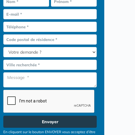
Nom *
Prénom *
E-mail *
Téléphone *
Code postal de résidence *
Ville recherchée *
Envoyer
En cliquant sur le bouton ENVOYER vous acceptez d’être