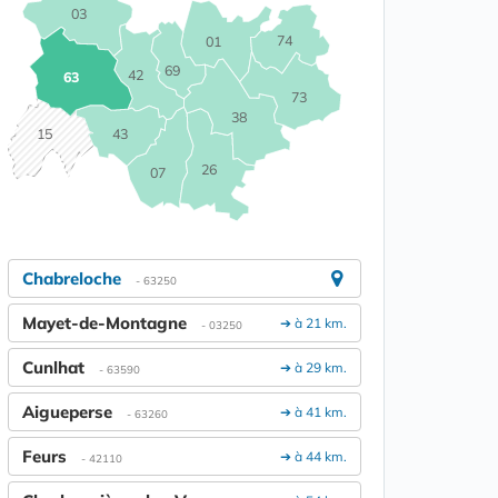
03
74
01
69
42
63
73
38
15
43
26
07
Chabreloche
- 63250
Mayet-de-Montagne
➔ à 21 km.
- 03250
Cunlhat
➔ à 29 km.
- 63590
Aigueperse
➔ à 41 km.
- 63260
Feurs
➔ à 44 km.
- 42110