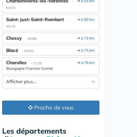
Charbonnières-les-Varennes
➔ à 54 km.
-
63410
Saint-Just-Saint-Rambert
➔ à 60 km.
-
42170
Chessy
➔ à 72 km.
- 69380
Blacé
➔ à 75 km.
- 69460
Charolles
➔ à 76 km.
- 71120
Bourgogne-Franche-Comté
Afficher plus....
Proche de vous
Les départements