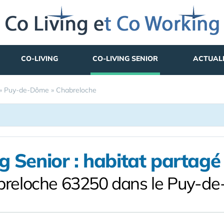
CO-LIVING
CO-LIVING SENIOR
ACTUAL
»
Puy-de-Dôme
»
Chabreloche
g Senior : habitat partagé 
breloche 63250 dans le Puy-d