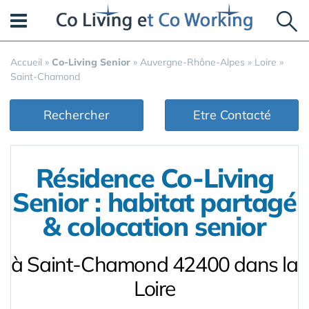
Panneau de gestion des cookies
Accueil
»
Co-Living Senior
»
Auvergne-Rhône-Alpes
»
Loire
»
Saint-Chamond
Rechercher
Etre Contacté
Résidence Co-Living
Senior : habitat partagé
& colocation senior
à Saint-Chamond 42400 dans la
Loire