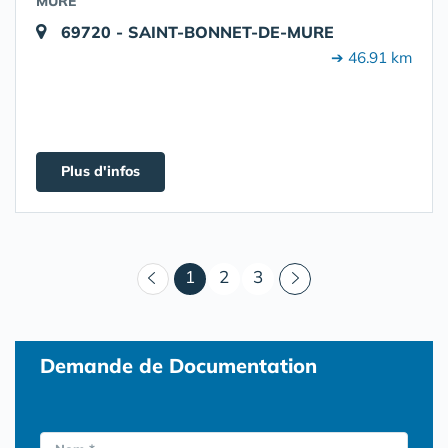
MURE
69720 - SAINT-BONNET-DE-MURE
➔ 46.91 km
Plus d'infos
(courant)
1
2
3
Demande de Documentation