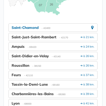
26
07
Saint-Chamond
- 42400
Saint-Just-Saint-Rambert
➔ à 21 km.
- 42170
Ampuis
➔ à 24 km.
- 69420
Saint-Didier-en-Velay
➔ à 26 km.
- 43140
Roussillon
➔ à 26 km.
- 38150
Feurs
➔ à 37 km.
- 42110
Tassin-la-Demi-Lune
➔ à 38 km.
- 69160
Charbonnières-les-Bains
➔ à 39 km.
- 69260
Lyon
➔ à 41 km.
- 69000