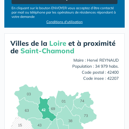
En cliquant sur le bouton ENVOYER vous acceptez d’être contacté
par mail ou téléphone par les opérateurs de résidences répondant à
votre demande
Conditions d'utilisation
Villes de la
Loire
et à proximité
de
Saint-Chamond
Maire : Hervé REYNAUD
Population : 34 979 habs.
Code postal : 42400
Code insee : 42207
03
74
01
69
42
63
73
38
15
43