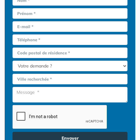
Nom *
Prénom *
E-mail *
Téléphone *
Code postal de résidence *
Ville recherchée *
Envoyer