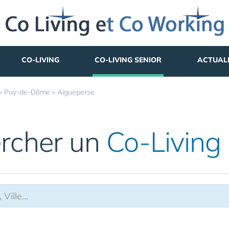
CO-LIVING
CO-LIVING SENIOR
ACTUAL
»
Puy-de-Dôme
»
Aigueperse
rcher un
Co-Living