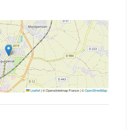
Leaflet
|
© Openstreetmap France | ©
OpenStreetMap