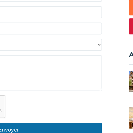
A
Envoyer