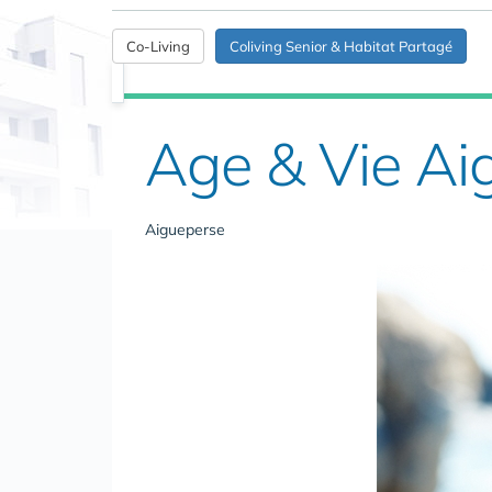
Co-Living
Coliving Senior & Habitat Partagé
Age & Vie Ai
Aigueperse