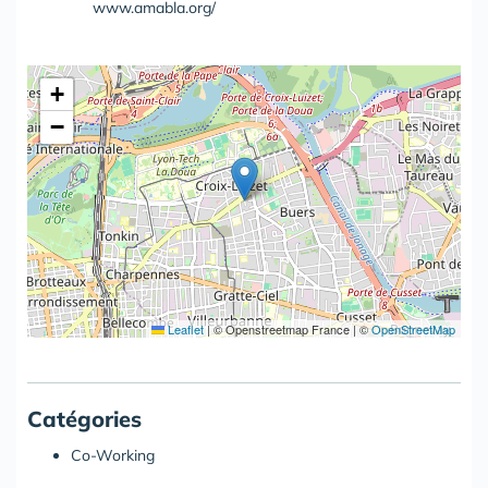
www.amabla.org/
+
−
Leaflet
|
© Openstreetmap France | ©
OpenStreetMap
Catégories
Co-Working