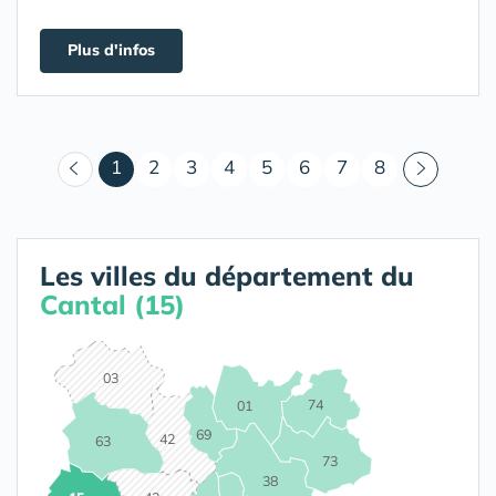
Plus d'infos
(courant)
1
2
3
4
5
6
7
8
Les villes du département du
Cantal (15)
03
74
01
69
42
63
73
38