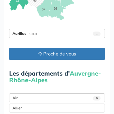
15
43
26
07
Aurillac
1
- 15000
Proche de vous
Les départements d'
Auvergne-
Rhône-Alpes
Ain
6
Allier