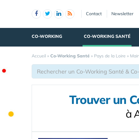
Panneau de gestion des cookies
Contact
Newsletter
CO-WORKING
CO-WORKING SANTÉ
Accueil
»
Co-Working Santé
»
Pays de la Loire
»
Main
Trouver un C
à 