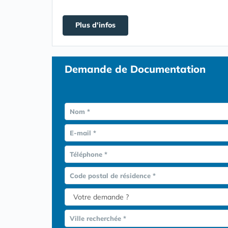
Plus d'infos
Demande de Documentation
Nom *
E-mail *
Téléphone *
Code postal de résidence *
Ville recherchée *