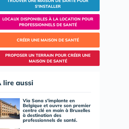
TROUVER UNE MAISON DE SANTÉ POUR
S'INSTALLER
LOCAUX DISPONIBLES À LA LOCATION POUR
PROFESSIONNELS DE SANTÉ
CRÉER UNE MAISON DE SANTÉ
PROPOSER UN TERRAIN POUR CRÉER UNE
MAISON DE SANTÉ
 lire aussi
Via Sana s'implante en
Belgique et ouvre son premier
centre clé en main à Bruxelles
à destination des
professionnels de santé.