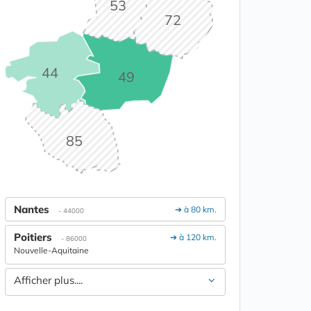
53
72
44
49
85
Nantes
➔ à 80 km.
- 44000
Poitiers
➔ à 120 km.
- 86000
Nouvelle-Aquitaine
Afficher plus....