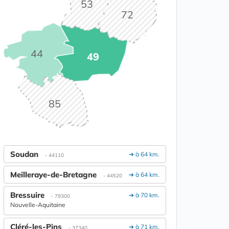
53
72
44
49
85
Soudan
➔ à 64 km.
- 44110
Meilleraye-de-Bretagne
➔ à 64 km.
- 44520
Bressuire
➔ à 70 km.
- 79300
Nouvelle-Aquitaine
Cléré-les-Pins
➔ à 71 km.
- 37340