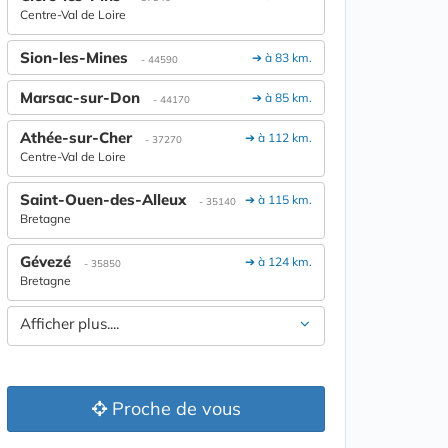
Centre-Val de Loire
Sion-les-Mines
➔ à 83 km.
- 44590
Marsac-sur-Don
➔ à 85 km.
- 44170
Athée-sur-Cher
➔ à 112 km.
- 37270
Centre-Val de Loire
Saint-Ouen-des-Alleux
➔ à 115 km.
- 35140
Bretagne
Gévezé
➔ à 124 km.
- 35850
Bretagne
Afficher plus....
Proche de vous