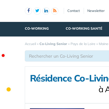
Panneau de gestion des cookies
Contact
Newsletter
CO-WORKING
CO-WORKING SANTÉ
Accueil
»
Co-Living Senior
»
Pays de la Loire
»
Maine-
Résidence Co-Livin
à 