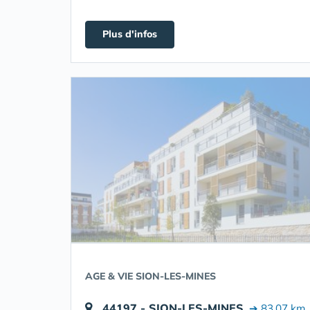
Plus d'infos
AGE & VIE SION-LES-MINES
44197 - SION-LES-MINES
➔ 83.07 km