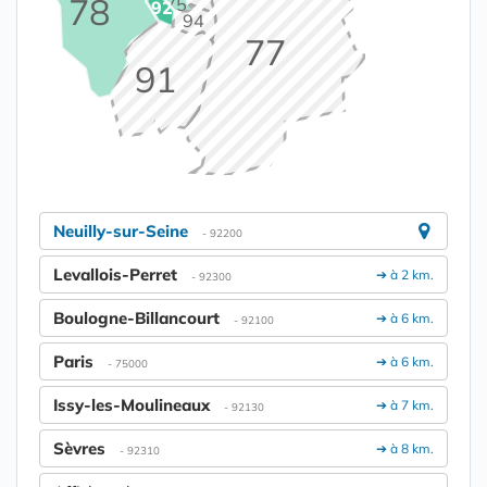
78
75
92
94
77
91
Neuilly-sur-Seine
- 92200
Levallois-Perret
➔ à 2 km.
- 92300
Boulogne-Billancourt
➔ à 6 km.
- 92100
Paris
➔ à 6 km.
- 75000
Issy-les-Moulineaux
➔ à 7 km.
- 92130
Sèvres
➔ à 8 km.
- 92310