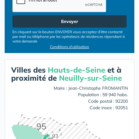
Envoyer
En cliquant sur le bouton ENVOYER vous acceptez d’être contacté
par mail ou téléphone par les opérateurs de résidences répondant à
votre demande
Conditions d'utilisation
Villes des
Hauts-de-Seine
et à
proximité de
Neuilly-sur-Seine
Maire : Jean-Christophe FROMANTIN
Population : 59 940 habs.
Code postal : 92200
Code insee : 92051
95
93