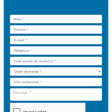
Nom *
Prénom *
E-mail *
Téléphone *
Code postal de résidence *
Ville recherchée *