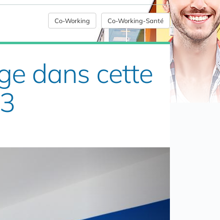
Co-Working
Co-Working-Santé
ge dans cette
03