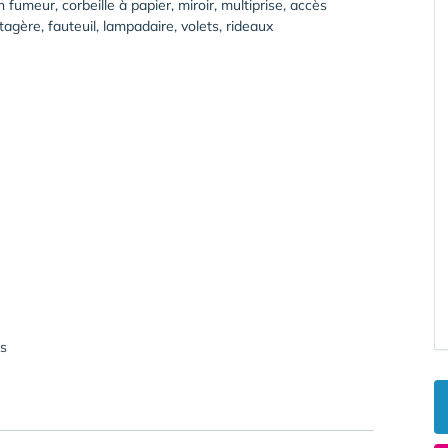
fumeur, corbeille à papier, miroir, multiprise, accès
étagère, fauteuil, lampadaire, volets, rideaux
us