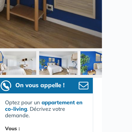
On vous appelle !
Optez pour un
appartement en
co-living
. Décrivez votre
demande.
Vous :