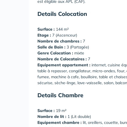
est éligible aux APL (CAF).
Details Colocation
Surface :
144 m²
Etage :
7 (Ascenceur)
Nombre de chambres :
7
Salle de Bain :
3 (Partagée)
Genre Colocation :
mixte
Nombre de Colocataires :
7
Equipement appartement :
internet, cuisine équ
table à repasser, congélateur, micro-ondes, four
fumee, machine à cafe, bouilloire, table et chaise
sécurise, sèche-linge, lave-vaisselle, salon, balco
Details Chambre
Surface :
19 m²
Nombre de lit :
1 (Lit double)
Equipement chambre :
lit, oreillers, couette, 