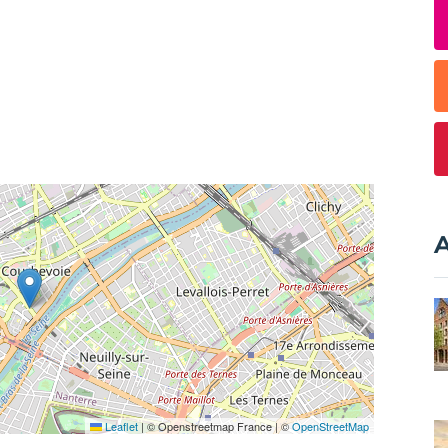
A
Leaflet
|
© Openstreetmap France | ©
OpenStreetMap