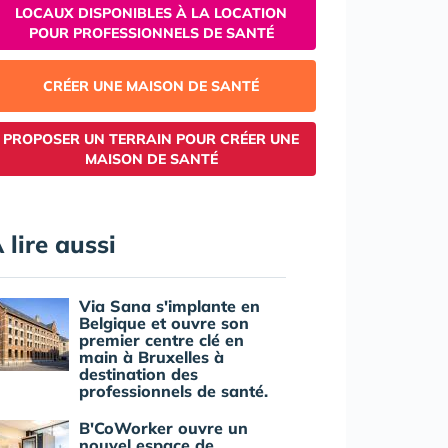
LOCAUX DISPONIBLES À LA LOCATION
POUR PROFESSIONNELS DE SANTÉ
CRÉER UNE MAISON DE SANTÉ
PROPOSER UN TERRAIN POUR CRÉER UNE
MAISON DE SANTÉ
 lire aussi
Via Sana s'implante en
Belgique et ouvre son
premier centre clé en
main à Bruxelles à
destination des
professionnels de santé.
B'CoWorker ouvre un
nouvel espace de