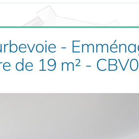
ourbevoie - Emména
re de 19 m² - CBV