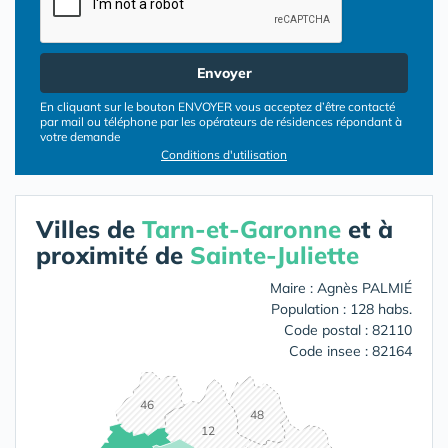
Envoyer
En cliquant sur le bouton ENVOYER vous acceptez d’être contacté
par mail ou téléphone par les opérateurs de résidences répondant à
votre demande
Conditions d'utilisation
Villes de
Tarn-et-Garonne
et à
proximité de
Sainte-Juliette
Maire : Agnès PALMIÉ
Population : 128 habs.
Code postal : 82110
Code insee : 82164
46
48
12