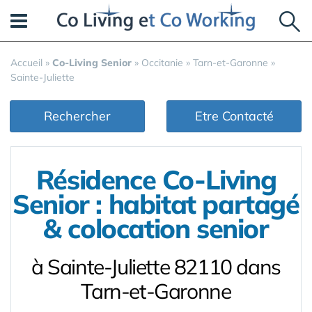
Panneau de gestion des cookies
Accueil
»
Co-Living Senior
»
Occitanie
»
Tarn-et-Garonne
»
Sainte-Juliette
Rechercher
Etre Contacté
Résidence Co-Living
Senior : habitat partagé
& colocation senior
à Sainte-Juliette 82110 dans
Tarn-et-Garonne