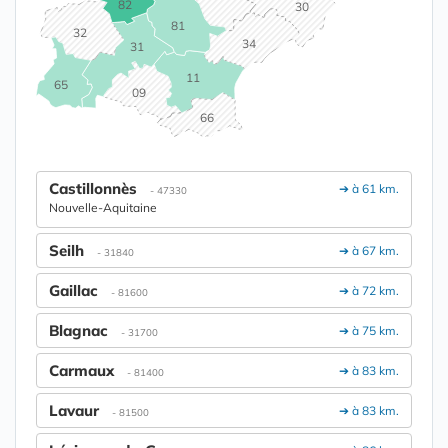
82
30
81
32
34
31
11
65
09
66
Castillonnès
➔ à 61 km.
- 47330
Nouvelle-Aquitaine
Seilh
➔ à 67 km.
- 31840
Gaillac
➔ à 72 km.
- 81600
Blagnac
➔ à 75 km.
- 31700
Carmaux
➔ à 83 km.
- 81400
Lavaur
➔ à 83 km.
- 81500