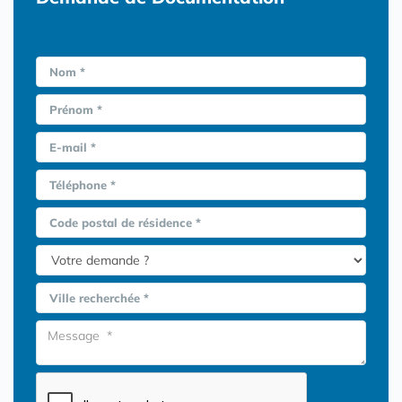
Nom *
Prénom *
E-mail *
Téléphone *
Code postal de résidence *
Ville recherchée *