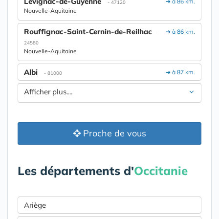
Lévignac-de-Guyenne
➔ à 86 km.
- 47120
Nouvelle-Aquitaine
Rouffignac-Saint-Cernin-de-Reilhac
➔ à 86 km.
-
24580
Nouvelle-Aquitaine
Albi
➔ à 87 km.
- 81000
Afficher plus....
Proche de vous
Les départements d'
Occitanie
Ariège