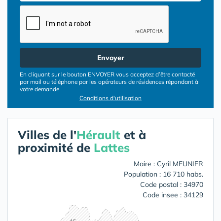
Envoyer
En cliquant sur le bouton ENVOYER vous acceptez d’être contacté
par mail ou téléphone par les opérateurs de résidences répondant à
votre demande
Conditions d'utilisation
Villes de l'
Hérault
et à
proximité de
Lattes
Maire : Cyril MEUNIER
Population : 16 710 habs.
Code postal : 34970
Code insee : 34129