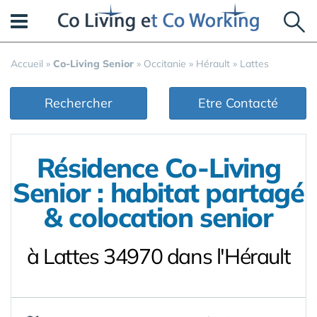
Panneau de gestion des cookies
Accueil
»
Co-Living Senior
»
Occitanie
»
Hérault
»
Lattes
Rechercher
Etre Contacté
Résidence Co-Living
Senior : habitat partagé
& colocation senior
à Lattes 34970 dans l'Hérault