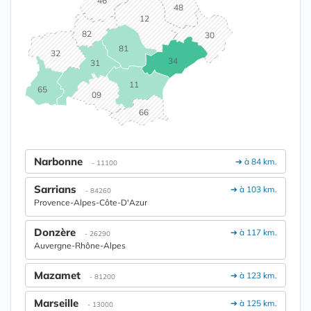
46
48
12
82
30
81
32
34
31
11
65
09
66
Narbonne
➔ à 84 km.
- 11100
Sarrians
➔ à 103 km.
- 84260
Provence-Alpes-Côte-D'Azur
Donzère
➔ à 117 km.
- 26290
Auvergne-Rhône-Alpes
Mazamet
➔ à 123 km.
- 81200
Marseille
➔ à 125 km.
- 13000