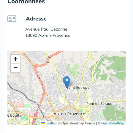
Coordonnées
Adresse
Avenue Paul Cézanne
13090 Aix-en-Provence
+
−
Leaflet
|
© Openstreetmap France | ©
OpenStreetMap