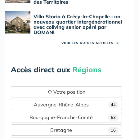
des Territoires
Villa Storia à Crécy-la-Chapelle : un
nouveau quartier intergénérationnel
avec coliving senior opéré par
DOMANI
VOIR LES AUTRES ARTICLES
➜
Accès direct aux
Régions
Votre position
Auvergne-Rhône-Alpes
44
Bourgogne-Franche-Comté
63
Bretagne
16