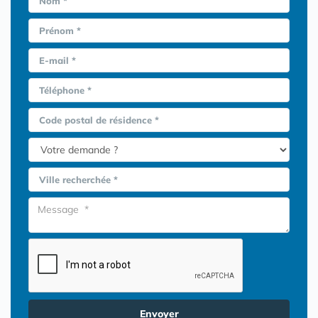
Nom *
Prénom *
E-mail *
Téléphone *
Code postal de résidence *
Ville recherchée *
Envoyer