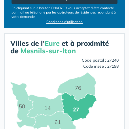
En cliquant sur le bouton ENVOYER vous acceptez d’être contacté
par mail ou téléphone par les opérateurs de résidences répondant à
votre demande
Conditions d'utilisation
Villes de l'
Eure
et à proximité
de
Mesnils-sur-Iton
Code postal : 27240
Code insee : 27198
76
50
14
27
61