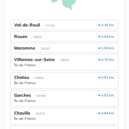
Val-de-Reuil
➔ à 45 km.
- 27100
Rouen
➔ à 64 km.
- 76000
Maromme
➔ à 69 km.
- 76150
Villennes-sur-Seine
➔ à 70 km.
- 78670
Île-de-France
Chatou
➔ à 81 km.
- 78400
Île-de-France
Garches
➔ à 83 km.
- 92380
Île-de-France
Chaville
➔ à 84 km.
- 92370
Île-de-France