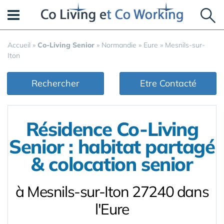
Panneau de gestion des cookies
Accueil
»
Co-Living Senior
»
Normandie
»
Eure
»
Mesnils-sur-
Iton
Rechercher
Etre Contacté
Résidence Co-Living
Senior : habitat partagé
& colocation senior
à Mesnils-sur-Iton 27240 dans
l'Eure