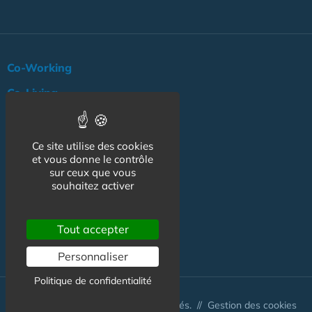
Co-Working
Co-Living
Coworking Santé
Co-living Senior
Ce site utilise des cookies
et vous donne le contrôle
Actualité
sur ceux que vous
souhaitez activer
Agenda
Professionnels
Tout accepter
NOS AUTRES SITES :
Personnaliser
Politique de confidentialité
© Australis 2026 - Tous droits réservés. //
Gestion des cookies