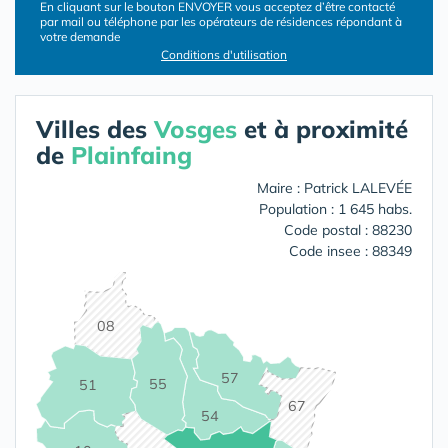
En cliquant sur le bouton ENVOYER vous acceptez d’être contacté
par mail ou téléphone par les opérateurs de résidences répondant à
votre demande
Conditions d'utilisation
Villes des
Vosges
et à proximité
de
Plainfaing
Maire : Patrick LALEVÉE
Population : 1 645 habs.
Code postal : 88230
Code insee : 88349
08
57
55
51
67
54