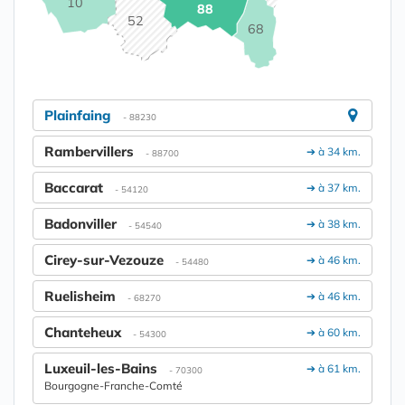
10
88
52
68
Plainfaing
- 88230
Rambervillers
➔ à 34 km.
- 88700
Baccarat
➔ à 37 km.
- 54120
Badonviller
➔ à 38 km.
- 54540
Cirey-sur-Vezouze
➔ à 46 km.
- 54480
Ruelisheim
➔ à 46 km.
- 68270
Chanteheux
➔ à 60 km.
- 54300
Luxeuil-les-Bains
➔ à 61 km.
- 70300
Bourgogne-Franche-Comté