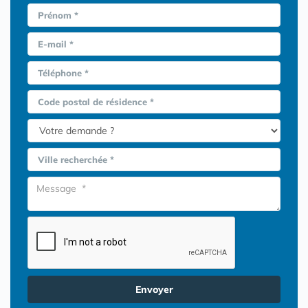
Prénom *
E-mail *
Téléphone *
Code postal de résidence *
Ville recherchée *
Envoyer