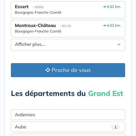
Essert
➔ à 62 km.
- 90850
Bourgogne-Franche-Comté
Montreux-Château
➔ à 62 km.
- 90130
Bourgogne-Franche-Comté
Afficher plus....
Proche de vous
Les départements du
Grand Est
Ardennes
Aube
1