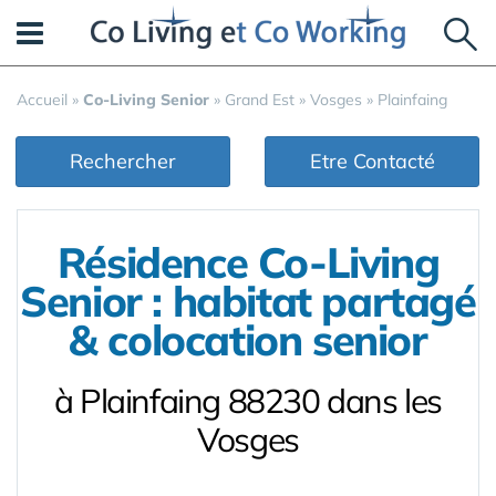
Panneau de gestion des cookies
Accueil
»
Co-Living Senior
»
Grand Est
»
Vosges
»
Plainfaing
Rechercher
Etre Contacté
Résidence Co-Living
Senior : habitat partagé
& colocation senior
à Plainfaing 88230 dans les
Vosges