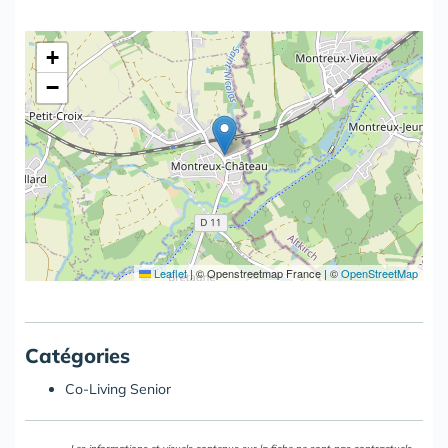
+
−
Leaflet
|
© Openstreetmap France | ©
OpenStreetMap
Catégories
Co-Living Senior