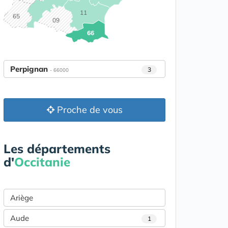
11
65
09
66
Perpignan
3
- 66000
Proche de vous
Les départements
d'
Occitanie
Ariège
Aude
1