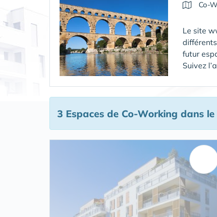
Co-W
Le site w
différent
futur esp
Suivez l’
3 Espaces de Co-Working
dans le