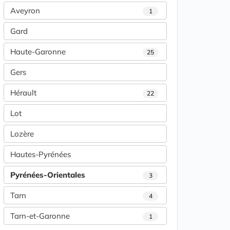
Aveyron
1
Gard
Haute-Garonne
25
Gers
Hérault
22
Lot
Lozère
Hautes-Pyrénées
Pyrénées-Orientales
3
Tarn
4
Tarn-et-Garonne
1