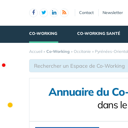
Panneau de gestion des cookies
Contact
Newsletter
CO-WORKING
CO-WORKING SANTÉ
Accueil
»
Co-Working
»
Occitanie
»
Pyrénées-Orienta
Annuaire du Co-
dans l