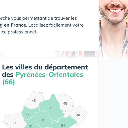
rche vous permettant de trouver les
g en France
. Localisez facilement votre
cice professionnel.
Les villes du département
des
Pyrénées-Orientales
(66)
46
48
12
82
30
81
32
34
31