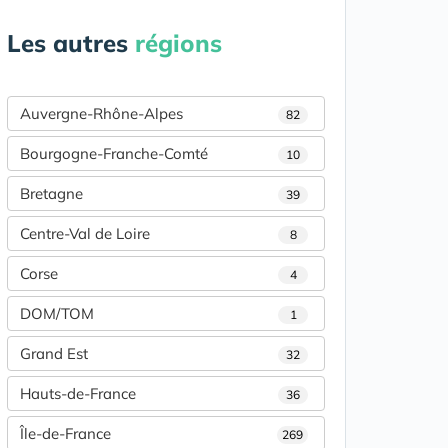
Les autres
régions
Auvergne-Rhône-Alpes
82
Bourgogne-Franche-Comté
10
Bretagne
39
Centre-Val de Loire
8
Corse
4
DOM/TOM
1
Grand Est
32
Hauts-de-France
36
Île-de-France
269