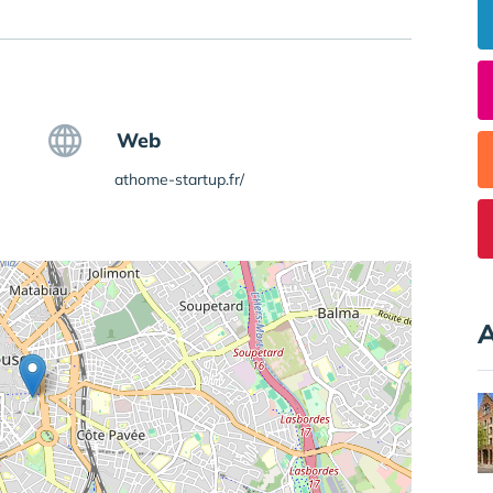
Web
athome-startup.fr/
A