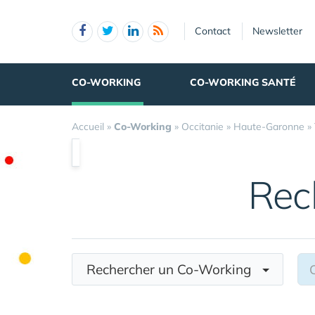
Panneau de gestion des cookies
Contact
Newsletter
CO-WORKING
CO-WORKING SANTÉ
Accueil
»
Co-Working
»
Occitanie
»
Haute-Garonne
»
Rec
Rechercher un Co-Working