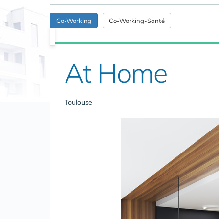
Co-Working
Co-Working-Santé
At Home
Toulouse