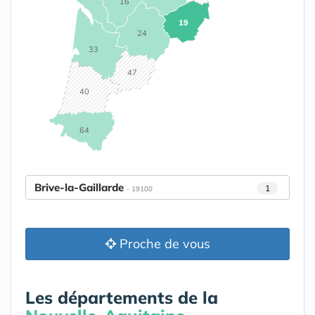
16
19
24
33
47
40
64
Brive-la-Gaillarde
1
- 19100
Proche de vous
Les départements de la