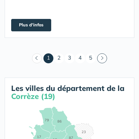
Plus d'infos
(courant)
1
2
3
4
5
Les villes du département de la
Corrèze (19)
79
86
23
17
87