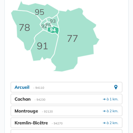
95
93
78
75
92
94
77
91
Arcueil
- 94110
Cachan
➔ à 1 km.
- 94230
Montrouge
➔ à 2 km.
- 92120
Kremlin-Bicêtre
➔ à 2 km.
- 94270