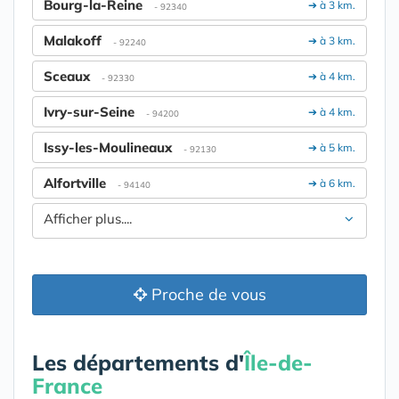
Bourg-la-Reine
➔ à 3 km.
- 92340
Malakoff
➔ à 3 km.
- 92240
Sceaux
➔ à 4 km.
- 92330
Ivry-sur-Seine
➔ à 4 km.
- 94200
Issy-les-Moulineaux
➔ à 5 km.
- 92130
Alfortville
➔ à 6 km.
- 94140
Afficher plus....
Proche de vous
Les départements d'
Île-de-
France