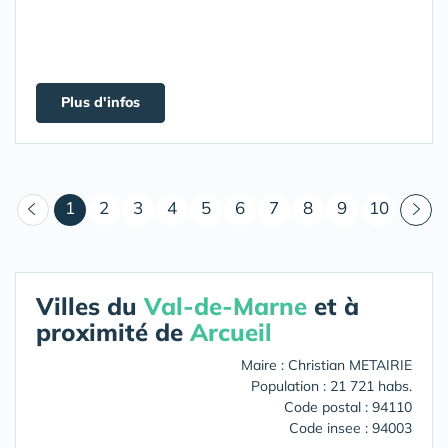
Plus d'infos
(courant)
1
2
3
4
5
6
7
8
9
10
Villes du
Val-de-Marne
et à
proximité de
Arcueil
Maire : Christian METAIRIE
Population : 21 721 habs.
Code postal : 94110
Code insee : 94003