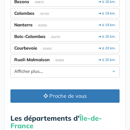
Bezons
➔ à 16 km.
- 95870
Colombes
➔ à 19 km.
- 92700
Nanterre
➔ à 19 km.
- 92000
Bois-Colombes
➔ à 20 km.
- 92270
Courbevoie
➔ à 20 km.
- 92400
Rueil-Malmaison
➔ à 20 km.
- 92500
Afficher plus....
Proche de vous
Les départements d'
Île-de-
France