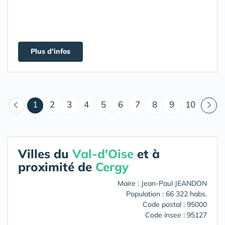
Plus d'infos
(courant)
1
2
3
4
5
6
7
8
9
10
Villes du
Val-d'Oise
et à
proximité de
Cergy
Maire : Jean-Paul JEANDON
Population : 66 322 habs.
Code postal : 95000
Code insee : 95127