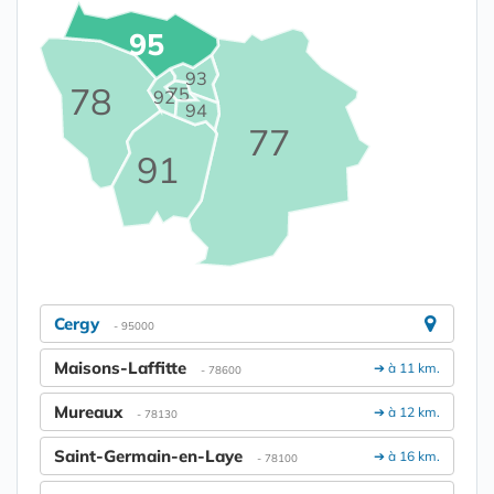
95
93
78
75
92
94
77
91
Cergy
- 95000
Maisons-Laffitte
➔ à 11 km.
- 78600
Mureaux
➔ à 12 km.
- 78130
Saint-Germain-en-Laye
➔ à 16 km.
- 78100