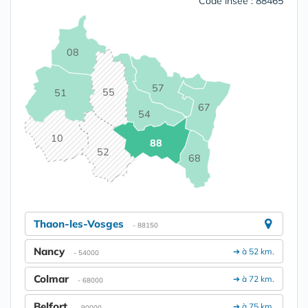
Code insee : 88465
08
57
55
51
67
54
10
88
52
68
Thaon-les-Vosges
- 88150
Nancy
➔ à 52 km.
- 54000
Colmar
➔ à 72 km.
- 68000
Belfort
➔ à 75 km.
- 90000