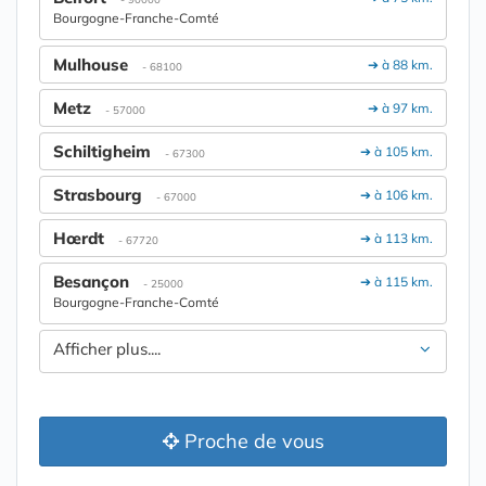
Bourgogne-Franche-Comté
Mulhouse
➔ à 88 km.
- 68100
Metz
➔ à 97 km.
- 57000
Schiltigheim
➔ à 105 km.
- 67300
Strasbourg
➔ à 106 km.
- 67000
Hœrdt
➔ à 113 km.
- 67720
Besançon
➔ à 115 km.
- 25000
Bourgogne-Franche-Comté
Afficher plus....
Proche de vous