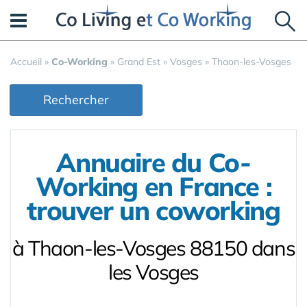
Panneau de gestion des cookies
Accueil
»
Co-Working
»
Grand Est
»
Vosges
»
Thaon-les-Vosges
Rechercher
Annuaire du Co-
Working en France :
trouver un coworking
à Thaon-les-Vosges 88150 dans
les Vosges