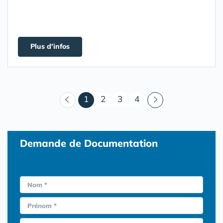
Plus d'infos
(courant)
1
2
3
4
Demande de Documentation
Nom *
Prénom *