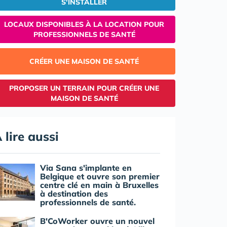
S'INSTALLER
LOCAUX DISPONIBLES À LA LOCATION POUR
PROFESSIONNELS DE SANTÉ
CRÉER UNE MAISON DE SANTÉ
PROPOSER UN TERRAIN POUR CRÉER UNE
MAISON DE SANTÉ
 lire aussi
Via Sana s'implante en
Belgique et ouvre son premier
centre clé en main à Bruxelles
à destination des
professionnels de santé.
B'CoWorker ouvre un nouvel