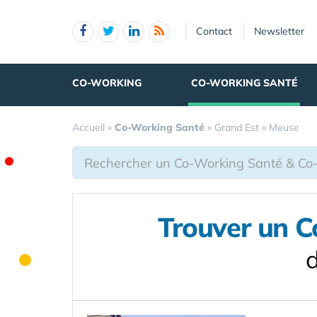
Panneau de gestion des cookies
Contact
Newsletter
CO-WORKING
CO-WORKING SANTÉ
Accueil
»
Co-Working Santé
»
Grand Est
»
Meuse
Trouver un C
d