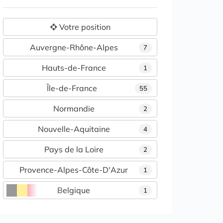
Votre position
Auvergne-Rhône-Alpes
7
Hauts-de-France
1
Île-de-France
55
Normandie
2
Nouvelle-Aquitaine
4
Pays de la Loire
2
Provence-Alpes-Côte-D'Azur
1
Belgique
1