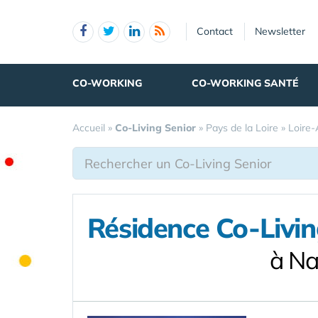
Panneau de gestion des cookies
Contact
Newsletter
CO-WORKING
CO-WORKING SANTÉ
Accueil
»
Co-Living Senior
»
Pays de la Loire
»
Loire-
Résidence Co-Livin
à Na