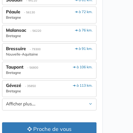
- 44110
Péaule
➔ à 72 km.
- 56130
Bretagne
Malansac
➔ à 76 km.
- 56220
Bretagne
Bressuire
➔ à 91 km.
- 79300
Nouvelle-Aquitaine
Taupont
➔ à 106 km.
- 56800
Bretagne
Gévezé
➔ à 113 km.
- 35850
Bretagne
Afficher plus....
Proche de vous