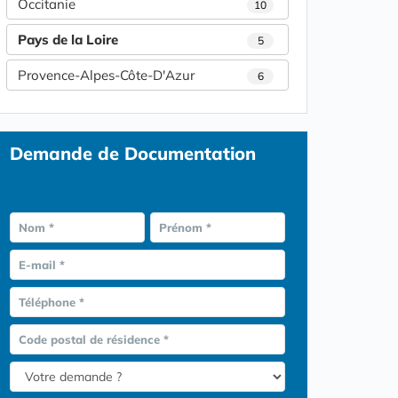
Occitanie
10
Pays de la Loire
5
Provence-Alpes-Côte-D'Azur
6
Demande de Documentation
Nom *
Prénom *
E-mail *
Téléphone *
Code postal de résidence *