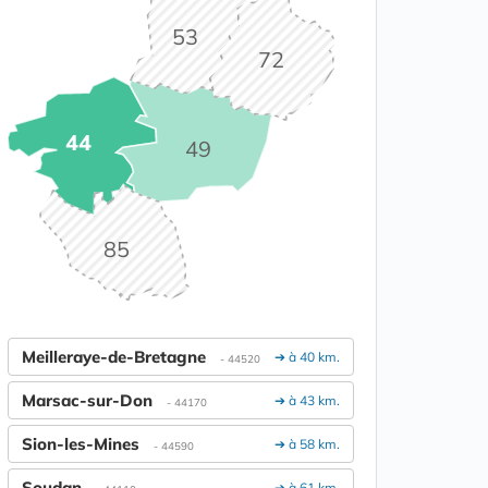
53
72
44
49
85
Meilleraye-de-Bretagne
➔ à 40 km.
- 44520
Marsac-sur-Don
➔ à 43 km.
- 44170
Sion-les-Mines
➔ à 58 km.
- 44590
Soudan
➔ à 61 km.