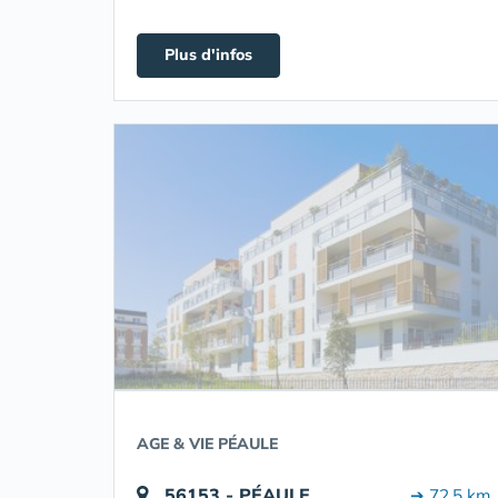
Plus d'infos
AGE & VIE PÉAULE
56153 - PÉAULE
➔ 72.5 km