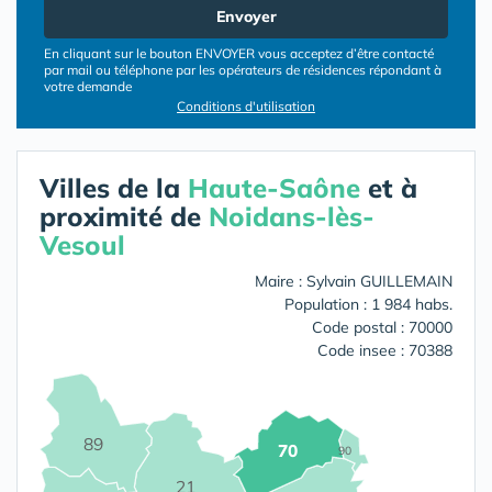
Envoyer
En cliquant sur le bouton ENVOYER vous acceptez d’être contacté
par mail ou téléphone par les opérateurs de résidences répondant à
votre demande
Conditions d'utilisation
Villes de la
Haute-Saône
et à
proximité de
Noidans-lès-
Vesoul
Maire : Sylvain GUILLEMAIN
Population : 1 984 habs.
Code postal : 70000
Code insee : 70388
89
70
90
21