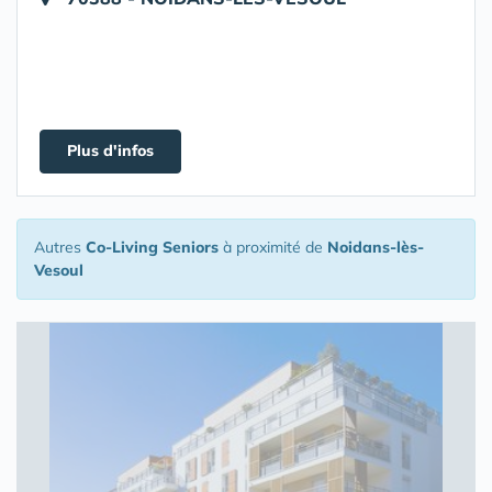
Plus d'infos
Autres
Co-Living Seniors
à proximité de
Noidans-lès-
Vesoul