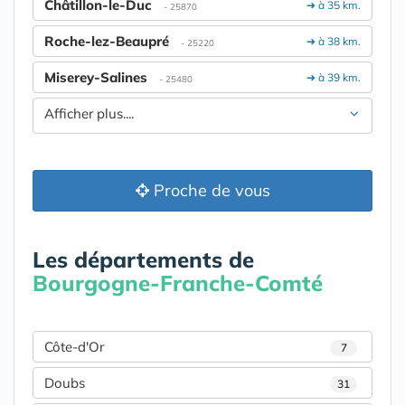
Châtillon-le-Duc
➔ à 35 km.
- 25870
Roche-lez-Beaupré
➔ à 38 km.
- 25220
Miserey-Salines
➔ à 39 km.
- 25480
Afficher plus....
Proche de vous
Les départements de
Bourgogne-Franche-Comté
Côte-d'Or
7
Doubs
31