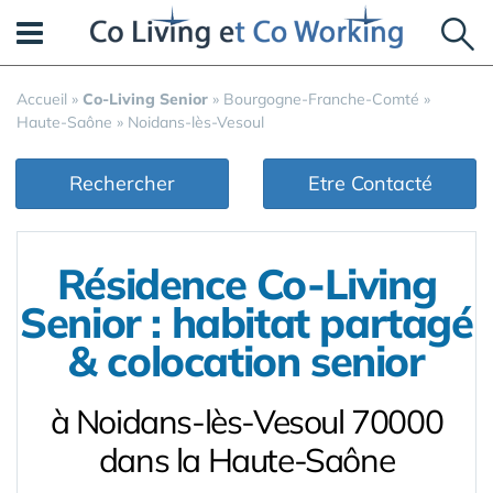
Panneau de gestion des cookies
Accueil
»
Co-Living Senior
»
Bourgogne-Franche-Comté
»
Haute-Saône
»
Noidans-lès-Vesoul
Rechercher
Etre Contacté
Résidence Co-Living
Senior : habitat partagé
& colocation senior
à Noidans-lès-Vesoul 70000
dans la Haute-Saône