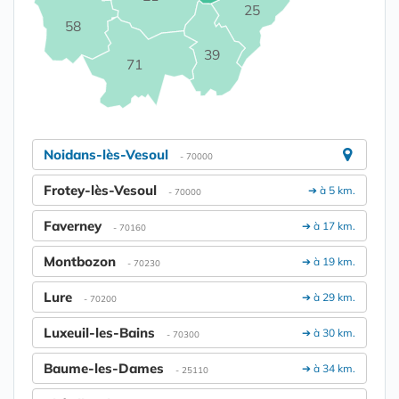
25
58
39
71
Noidans-lès-Vesoul
- 70000
Frotey-lès-Vesoul
➔ à 5 km.
- 70000
Faverney
➔ à 17 km.
- 70160
Montbozon
➔ à 19 km.
- 70230
Lure
➔ à 29 km.
- 70200
Luxeuil-les-Bains
➔ à 30 km.
- 70300
Baume-les-Dames
➔ à 34 km.
- 25110