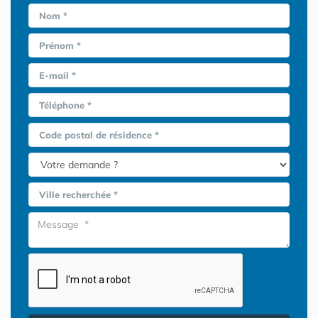
Nom *
Prénom *
E-mail *
Téléphone *
Code postal de résidence *
Ville recherchée *