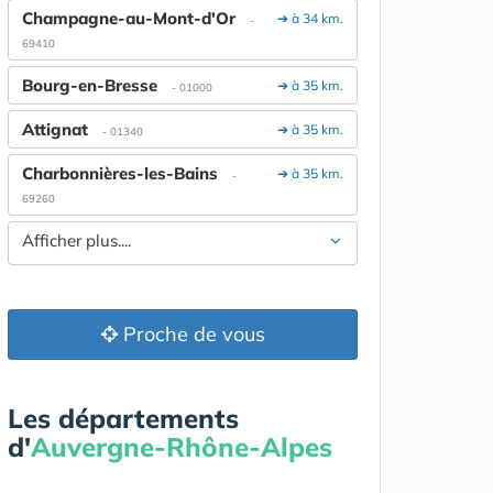
Champagne-au-Mont-d'Or
➔ à 34 km.
-
69410
Bourg-en-Bresse
➔ à 35 km.
- 01000
Attignat
➔ à 35 km.
- 01340
Charbonnières-les-Bains
➔ à 35 km.
-
69260
Afficher plus....
Proche de vous
Les départements
d'
Auvergne-Rhône-Alpes