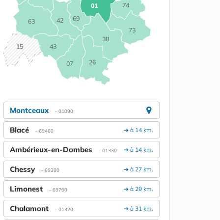
74
01
69
42
63
73
38
15
43
26
07
Montceaux
- 01090
Blacé
➔ à 14 km.
- 69460
Ambérieux-en-Dombes
➔ à 14 km.
- 01330
Chessy
➔ à 27 km.
- 69380
Limonest
➔ à 29 km.
- 69760
Chalamont
➔ à 31 km.
- 01320