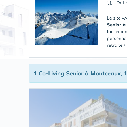
Co-Li
Le site w
Senior
à
facilemen
personnel
retraite 
1 Co-Living Senior
à Montceaux
, 