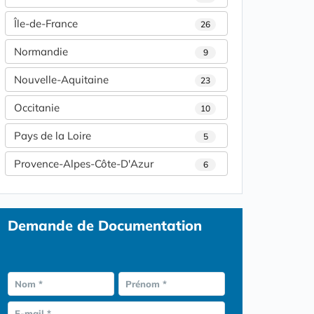
Île-de-France
26
Normandie
9
Nouvelle-Aquitaine
23
Occitanie
10
Pays de la Loire
5
Provence-Alpes-Côte-D'Azur
6
Demande de Documentation
Nom *
Prénom *
E-mail *