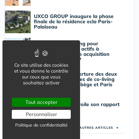
UXCO GROUP inaugure la phase
finale de la résidence ecla Paris-
Palaiseau
Résidence de coliving pour
étudiants et jeunes actifs à
Bordeaux : nouvelle acquisition
pour UXCO GROUP
Ce site utilise des cookies
et vous donne le contrôle
Coliving HIFE : ouverture des deux
sur ceux que vous
premières résidences de co-living
souhaitez activer
HIFE à Toulouse Labège et Paris
Gentilly
Tout accepter
Urban Campus dévoile son rapport
coliving 2023
Personnaliser
Politique de confidentialité
VOIR LES AUTRES ARTICLES
➜