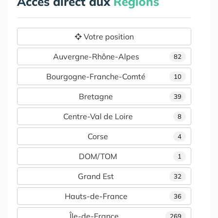
Accès direct aux
Régions
Votre position
Auvergne-Rhône-Alpes
82
Bourgogne-Franche-Comté
10
Bretagne
39
Centre-Val de Loire
8
Corse
4
DOM/TOM
1
Grand Est
32
Hauts-de-France
36
Île-de-France
269