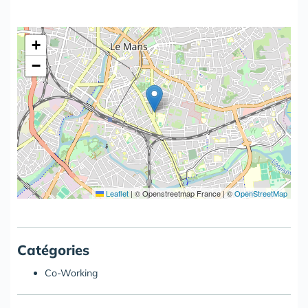
+
−
Leaflet
|
© Openstreetmap France | ©
OpenStreetMap
Catégories
Co-Working