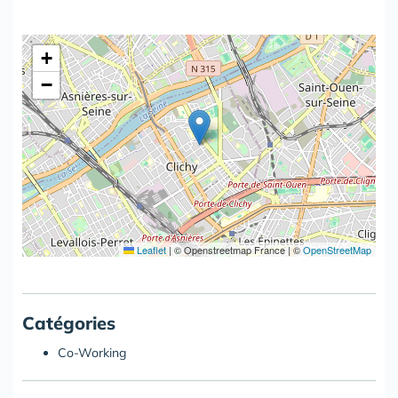
+
−
Leaflet
|
© Openstreetmap France | ©
OpenStreetMap
Catégories
Co-Working