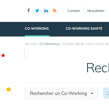
Panneau de gestion des cookies
Contact
Newsletter
CO-WORKING
CO-WORKING SANTÉ
Accueil
»
Co-Working
»
Centre-Val de Loire
»
Eure-et
Rec
Rechercher un Co-Working