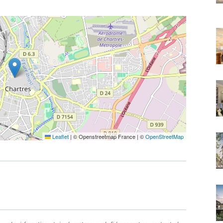
Leaflet
|
© Openstreetmap France | ©
OpenStreetMap