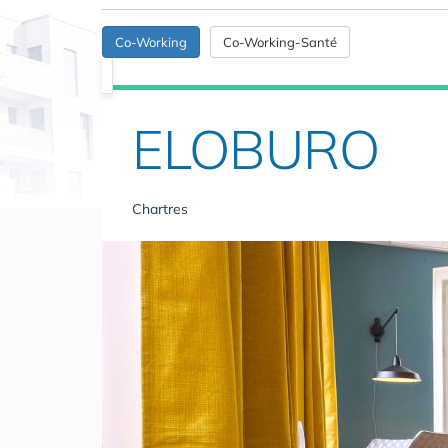
Co-Working
Co-Working-Santé
ELOBURO
Chartres