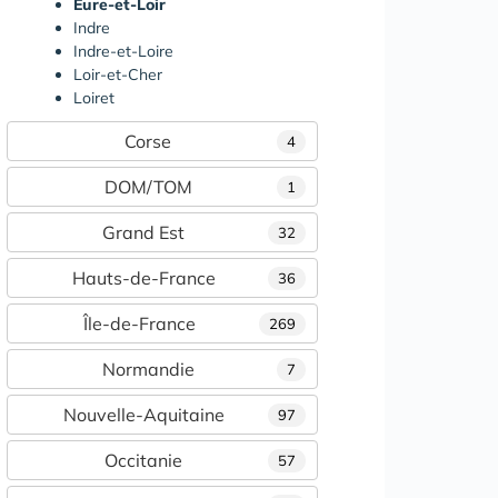
Eure-et-Loir
Indre
Indre-et-Loire
Loir-et-Cher
Loiret
Corse
4
DOM/TOM
1
Grand Est
32
Hauts-de-France
36
Île-de-France
269
Normandie
7
Nouvelle-Aquitaine
97
Occitanie
57