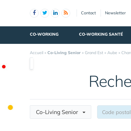
Panneau de gestion des cookies
Contact
Newsletter
CO-WORKING
CO-WORKING SANTÉ
Accueil
»
Co-Living Senior
»
Grand Est
»
Aube
»
Char
Reche
Co-Living Senior