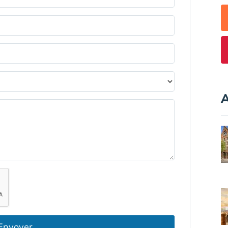
A
Envoyer