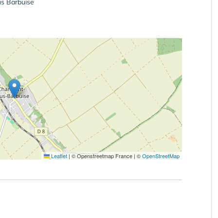
s Barbuise
Leaflet
|
© Openstreetmap France | ©
OpenStreetMap