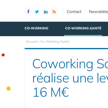
Panneau de gestion des cookies
Contact
Newslette
CO-WORKING
CO-WORKING SANTÉ
Accueil
»
Co-Working Santé
Coworking Sa
réalise une l
16 M€