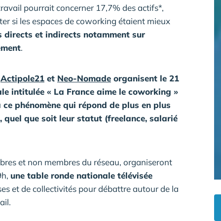
travail pourrait concerner 17,7% des actifs*,
er si les espaces de coworking étaient mieux
s directs et indirects notamment sur
nement
.
u
Actipole21
et
Neo-Nomade
organisent le 21
e intitulée « La France aime le coworking »
 à ce phénomène qui répond de plus en plus
quel que soit leur statut (freelance, salarié
mbres et non membres du réseau, organiseront
9h,
une table ronde nationale télévisée
s et de collectivités pour débattre autour de la
il.